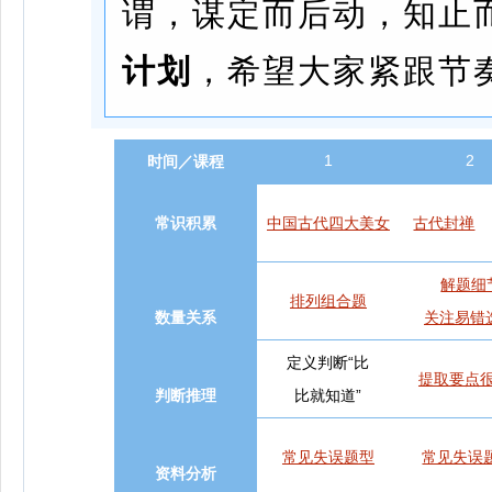
谓，谋定而后动，知止
计划
，希望大家紧跟节
1
2
时
间／课程
常识积累
中国古代四大美女
古代封禅
解题细
排列组合题
数量关系
关注易错
定义判断“比
提取要点
判断推理
比就知道”
常见失误题型
常见失误
资料分析