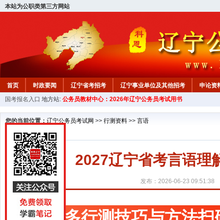
本站为公职类第三方网站
首页
时政要闻
辽宁省考招考
辽宁事业单位及其他招考
申论资
国考报名入口
地方站:
公务员教材中心：2026年辽宁公务员考试用书
教材中心
您的当前位置：
辽宁公务员考试网
>>
行测资料
>>
言语
2027辽宁省考言语
发布：2026-06-23 09:51:38
更多行测技巧与方法扫