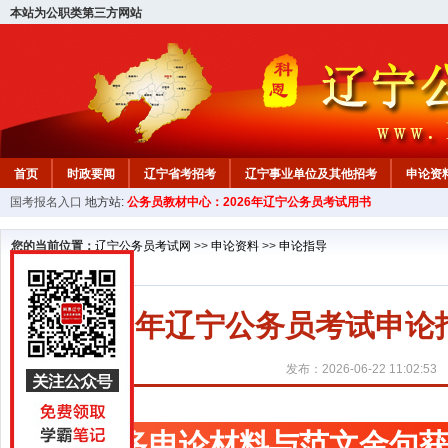
本站为公职类第三方网站
首页
时政要闻
辽宁省考招考
辽宁事业单位及其他招考
申论资
国考报名入口
地方站:
公务员教材中心：2026年辽宁公务员考试用书
教材中心
您的当前位置：
辽宁公务员考试网
>>
申论资料
>>
申论指导
2027年辽宁公务员考试申
发布：2026-06-22 11:02:53
更多申论材料与范文金句