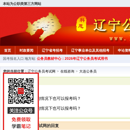
本站为公职类第三方网站
首页
时政要闻
辽宁省考招考
辽宁事业单位及其他招考
申论资
国考报名入口
地方站:
公务员教材中心：2026年辽宁公务员考试用书
教材中心
您的当前位置：
辽宁公务员考试网
>
在线咨询
>
大连公务员
已解决
大连公务员
毕业证没有到手的情况下也可以报考吗？
毕业证没有到手的情况下也可以报考吗？
辽宁公务员考试网的回复