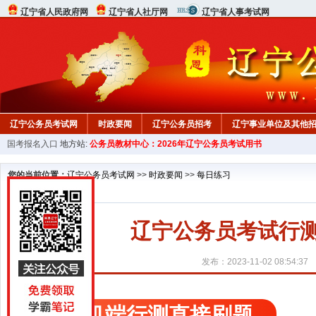
辽宁省人民政府网
辽宁省人社厅网
辽宁省人事考试网
辽宁公务员考试网
时政要闻
辽宁公务员招考
辽宁事业单位及其他
国考报名入口
地方站:
公务员教材中心：2026年辽宁公务员考试用书
在线咨询
教材中心
您的当前位置：
辽宁公务员考试网
>>
时政要闻
>>
每日练习
辽宁公务员考试行测精
发布：2023-11-02 08:54:37
手机端行测直接刷题