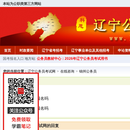
本站为公职类第三方网站
首页
时政要闻
辽宁省考招考
辽宁事业单位及其他招考
申论资
国考报名入口
地方站:
公务员教材中心：2026年辽宁公务员考试用书
教材中心
您的当前位置：
辽宁公务员考试网
>
在线咨询
>
锦州公务员
已解决
锦州公务员
学位证没有可以报名吗
学位证没有可以报名吗
辽宁公务员考试网的回复