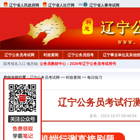
辽宁省人民政府网
辽宁省人社厅网
辽宁省人事考试网
辽宁公务员考试网
时政要闻
辽宁公务员招考
辽宁事业单位及其他
国考报名入口
地方站:
公务员教材中心：2026年辽宁公务员考试用书
在线咨询
教材中心
您的当前位置：
辽宁公务员考试网
>>
时政要闻
>>
每日练习
辽宁公务员考试行测精
发布：2023-10-07 09:48:04
手机端行测直接刷题