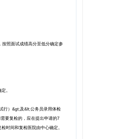
，按照面试成绩高分至低分确定参
确定。
&gt;及&lt;公务员录用体检
问需要复检的，应在提出申请的7
复检时间和复检医院由中心确定。