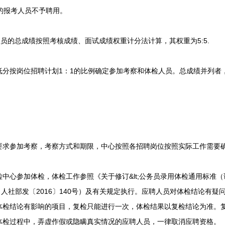
的报考人员不予聘用。
的总成绩按照考核成绩、面试成绩权重计分法计算，其权重为5:5.
按岗位招聘计划1：1的比例确定参加考察和体检人员。总成绩并列者
参加考察，考察方式和期限，中心按照各招聘岗位按照实际工作需要
参加体检，体检工作参照《关于修订&lt;公务员录用体检通用标准（试行）
（人社部发〔2016〕140号）及有关规定执行。应聘人员对体检结论有疑
体检结论有影响的项目，复检只能进行一次，体检结果以复检结论为准。
体检过程中，弄虚作假或隐瞒真实情况的应聘人员，一律取消应聘资格。