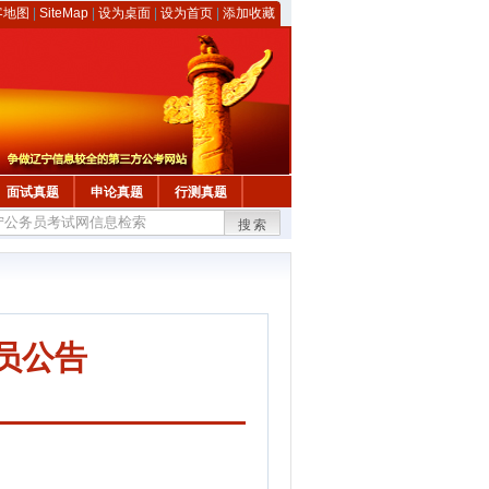
客地图
|
SiteMap
|
设为桌面
|
设为首页
|
添加收藏
面试真题
申论真题
行测真题
搜索
员公告