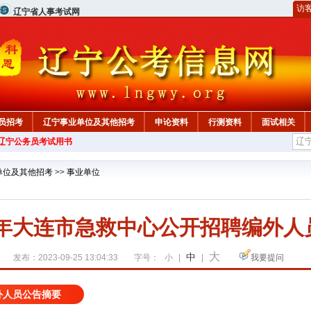
访
辽宁省人事考试网
员招考
辽宁事业单位及其他招考
申论资料
行测资料
面试相关
年辽宁公务员考试用书
单位及其他招考
>>
事业单位
23年大连市急救中心公开招聘编外人
大
中
发布：2023-09-25 13:04:33
字号：
小
|
|
我要提问
外人员公告摘要