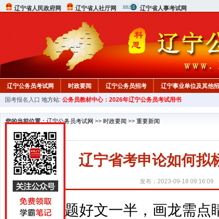
辽宁省人民政府网
辽宁省人社厅网
辽宁省人事考试网
辽宁公务员考试网
时政要闻
辽宁公务员招考
辽宁事业单位及其他
国考报名入口
地方站:
公务员教材中心：2026年辽宁公务员考试用书
在线咨询
教材中心
您的当前位置：
辽宁公务员考试网
>>
时政要闻
>>
重要新闻
辽宁省考申论如何拟
发布：2023-09-18 09:16:09
“题好文一半，画龙需点睛