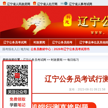
辽宁省人民政府网
辽宁省人社厅网
辽宁省人事考试网
辽宁公务员考试网
时政要闻
辽宁公务员招考
辽宁事业单位及其他
国考报名入口
地方站:
公务员教材中心：2026年辽宁公务员考试用书
在线咨询
教材中心
您的当前位置：
辽宁公务员考试网
>>
时政要闻
>>
每日练习
辽宁公务员考试行测精
发布：2023-08-31 09:21:58
手机端行测直接刷题