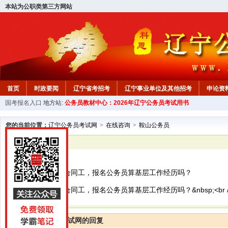
本站为公职类第三方网站
首页
时政要闻
辽宁省考招考
辽宁事业单位及其他招考
申论资
国考报名入口
地方站:
公务员教材中心：2026年辽宁公务员考试用书
教材中心
您的当前位置：
辽宁公务员考试网
>
在线咨询
>
鞍山公务员
已解决
鞍山公务员
在国企上班，是合同工，报名公务员算基层工作经历吗？
在国企上班，是合同工，报名公务员算基层工作经历吗？&nbsp;<br /> <br
辽宁公务员考试网的回复