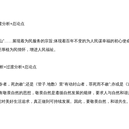
分析+总论点
”……展现着为民服务的宗旨;体现着百年不变的为人民谋幸福的初心使命
要厚植为民情怀，增进人民福祉。
+过渡分析+总论点
，死勿赦”;还是《管子.地数》里“有动封山者，罪死而不赦”;亦或是《
就有敬畏自然的思想，敬畏自然是遵循自然发展的规律，要求人与自然和谐
们对美好生活追求，真正做到可持续发展。因此，要敬畏自然，和谐共生