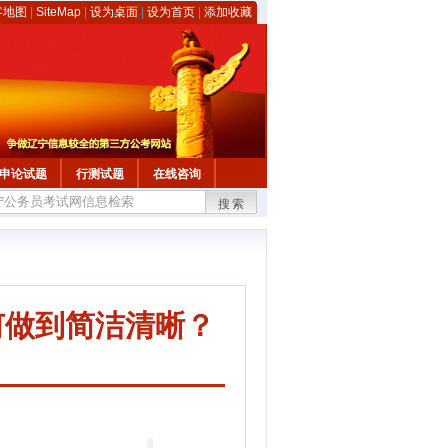
客地图
|
SiteMap
|
设为桌面
|
设为首页
|
添加收藏
申论试题
行测试题
在线咨询
搜索
何做到简洁清晰？