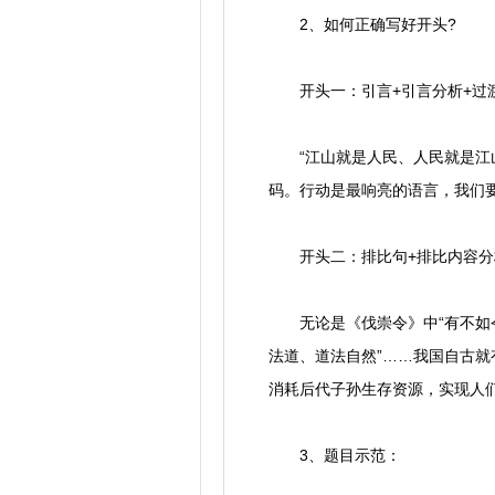
2、如何正确写好开头?
开头一：引言+引言分析+过渡
“江山就是人民、人民就是江山
码。行动是最响亮的语言，我们
开头二：排比句+排比内容分析
无论是《伐崇令》中“有不如令者
法道、道法自然”……我国自古
消耗后代子孙生存资源，实现人
3、题目示范：