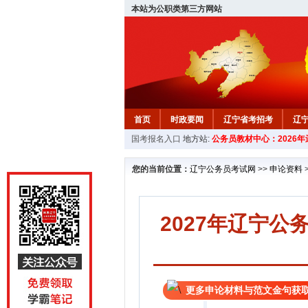
本站为公职类第三方网站
首页
时政要闻
辽宁省考招考
辽
国考报名入口
地方站:
公务员教材中心：2026
教材中心
您的当前位置：
辽宁公务员考试网
>>
申论资料
2027年辽宁
更多申论材料与范文金句获