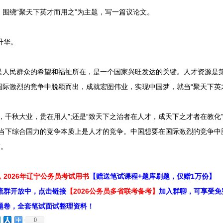
绕“聚天下英才而用之”为主题，写一篇议论文。
升华。
民群众的希望和福祉所在，是一个国家兴旺发达的关键。人才资源是第
际激烈的竞争中脱颖而出，成就宏图伟业，实现中国梦，就当“聚天下英
秋大业，贵在用人”;还是“致天下之治者在人才，成天下之才者在教化”
而当下综合国力的竞争本质上是人才的竞争。中国想要在国际激烈的竞争中
”。
2026年辽宁公务员考试用书
【赠送笔试课程+题库刷题，仅赠1万份】
流群开放中，点击链接
【2026公务员多省联考备考】
加入群聊，可享受免
题卷，全套笔试面试整理资料！
0