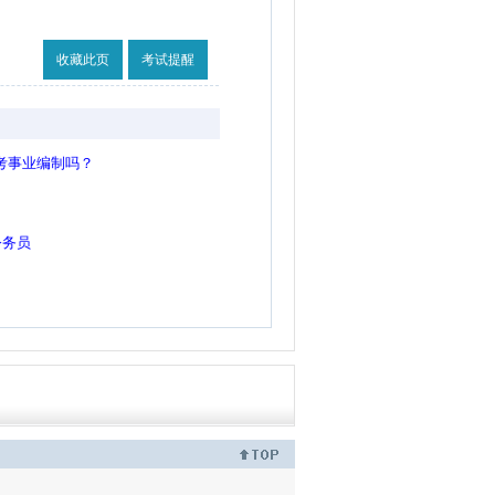
收藏此页
考试提醒
能考事业编制吗？
？
公务员