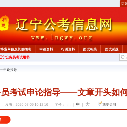
访
宁事业单位及其他招考
申论资料
行测资料
面试相关
面试试题
年辽宁公务员考试用书
>>
申论指导
公务员考试申论指导——文章开头如
大
中
发布：2026-07-09 10:12:16
字号：
小
|
|
我要提问
取