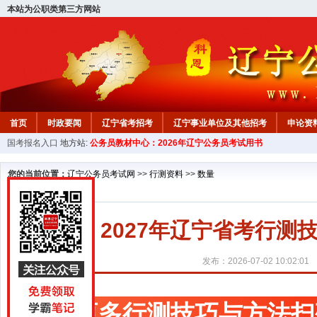
本站为公职类第三方网站
首页
时政要闻
辽宁省考招考
辽宁事业单位及其他招考
申论资
国考报名入口
地方站:
公务员教材中心：2026年辽宁公务员考试用书
教材中心
您的当前位置：
辽宁公务员考试网
>>
行测资料
>>
数量
2027年辽宁省考行
发布：2026-07-02 10:02:01
更多行测技巧与方法扫