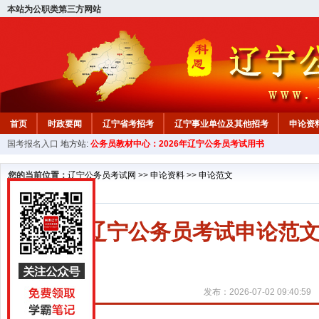
本站为公职类第三方网站
首页
时政要闻
辽宁省考招考
辽宁事业单位及其他招考
申论资
国考报名入口
地方站:
公务员教材中心：2026年辽宁公务员考试用书
教材中心
您的当前位置：
辽宁公务员考试网
>>
申论资料
>>
申论范文
2027辽宁公务员考试申论范
发布：2026-07-02 09:40:59