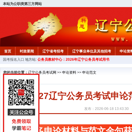
本站为公职类第三方网站
首页
时政要闻
辽宁省考招考
辽宁事业单位及其他招考
申论资
国考报名入口
地方站:
公务员教材中心：2026年辽宁公务员考试用书
教材中心
您的当前位置：
辽宁公务员考试网
>>
申论资料
>>
申论范文
2027辽宁公务员考试申
发布：2026-06-18 13:43:30
更多申论材料与范文金句