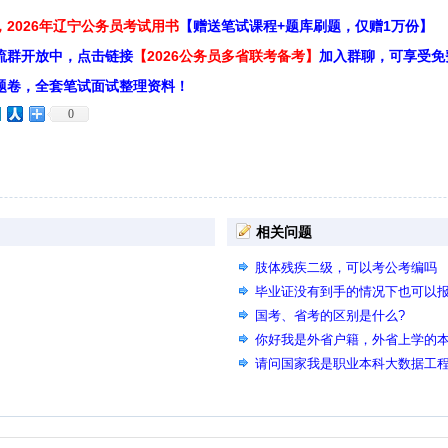
2026年辽宁公务员考试用书
【赠送笔试课程+题库刷题，仅赠1万份】
流群开放中，点击链接
【2026公务员多省联考备考】
加入群聊，可享受免
题卷，全套笔试面试整理资料！
0
相关问题
肢体残疾二级，可以考公考编吗
毕业证没有到手的情况下也可以
国考、省考的区别是什么?
你好我是外省户籍，外省上学的本科
能参加2026年上半年的省考么？
请问国家我是职业本科大数据工
的公共相似专业可以在备注里说