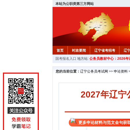
本站为公职类第三方网站
首页
时政要闻
辽宁省考招考
辽
国考报名入口
地方站:
公务员教材中心：2026
教材中心
您的当前位置：
辽宁公务员考试网
>>
申论资料
2027年辽
更多申论材料与范文金句获