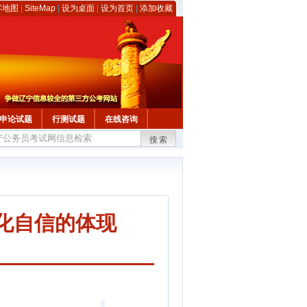
客地图
|
SiteMap
|
设为桌面
|
设为首页
|
添加收藏
申论试题
行测试题
在线咨询
搜索
文化自信的体现