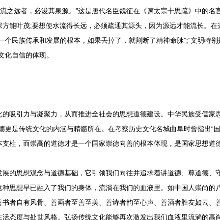
流之远者，必浚其泉源。”这是唐代名臣魏征在《谏太宗十思疏》中的名
深方能叶茂;要想使水流得长远，必须疏通其源头，因为源远才能流长。在
一个民族传承和发展的根本，如果丢掉了，就割断了精神命脉”;“文明特
文化自信的体现。
吸引力与凝聚力，从而推进全社会的思想道德建设。中华民族受儒家思
德更是传统文化的内涵与精髓所在。在考察历史文化名城曲阜时曾指出“国
本支柱，而崇高的道德才是一个国家崇德向善的根本体现，是国家思想道
的思想观念与道德基础，它引领我们向往并追求着讲道德、尊道德、守
这种思想早已融入了我们的身体，流淌在我们的血液里。如中国人崇尚的八
善书者自有风骨、善画者至善至美、善诗者韵至心声、善酒者胜友如云、
生活态度与处世风格。弘扬传统文化能够再次激发出我们血液里流淌的高