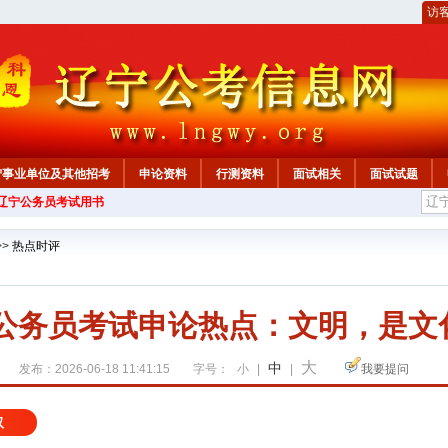
访
宁事业单位及其他招考
申论资料
行测资料
面试相关
面试试题
年辽宁公务员考试用书
>>
热点时评
宁公务员考试申论热点：文明，是
大
中
发布：2026-06-18 11:41:15
字号：
小
|
|
我要提问
取