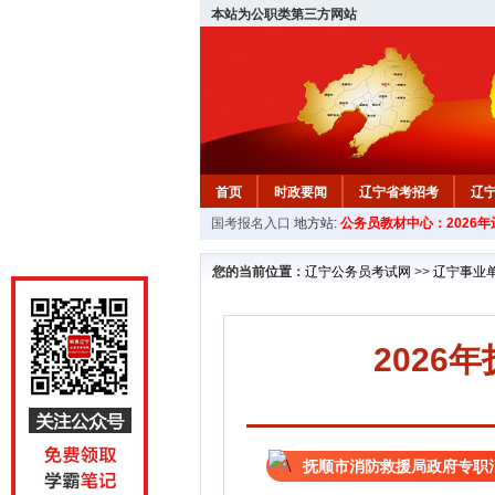
本站为公职类第三方网站
首页
时政要闻
辽宁省考招考
辽
国考报名入口
地方站:
公务员教材中心：2026
教材中心
您的当前位置：
辽宁公务员考试网
>>
辽宁事业
202
抚顺市消防救援局政府专职