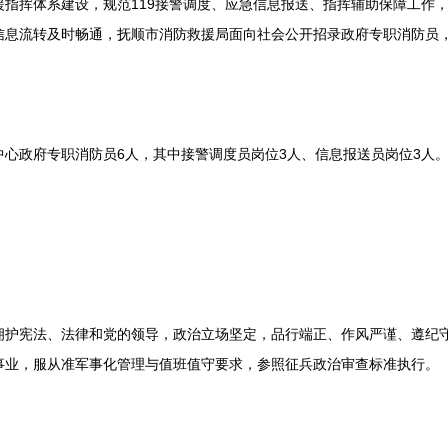
挥体系建设，规范119接警调度、应急信息报送、指挥辅助保障工作，
信息流转及时畅通，抚顺市消防救援局面向社会公开招录政府专职消防员
政府专职消防员6人，其中接警调度员岗位3人、信息报送员岗位3人
宪法、法律和党的领导，政治立场坚定，品行端正、作风严谨、遵纪守
事业，服从准军事化管理与值班值守要求，参照征兵政治审查标准执行。