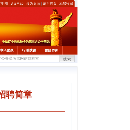
客地图
|
SiteMap
|
设为桌面
|
设为首页
|
添加收藏
申论试题
行测试题
在线咨询
搜索
招聘简章