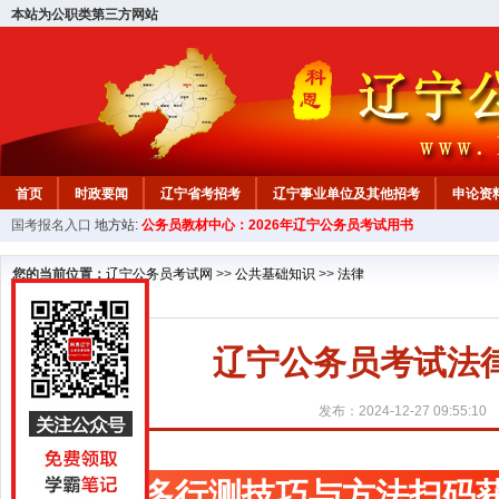
本站为公职类第三方网站
首页
时政要闻
辽宁省考招考
辽宁事业单位及其他招考
申论资
国考报名入口
地方站:
公务员教材中心：2026年辽宁公务员考试用书
教材中心
您的当前位置：
辽宁公务员考试网
>>
公共基础知识
>>
法律
辽宁公务员考试法
发布：2024-12-27 09:55:10
更多行测技巧与方法扫码