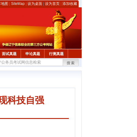
客地图
|
SiteMap
|
设为桌面
|
设为首页
|
添加收藏
面试真题
申论真题
行测真题
搜索
实现科技自强