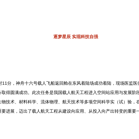
逐梦星辰 实现科技自强
8时11分，神舟十六号载人飞船返回舱在东风着陆场成功着陆，现场医监
务取得圆满成功。此次任务是我国载人航天工程进入空间站应用与发展阶
生物技术、材料科学、流体物理、航天技术等多项空间科学实（试）验，
重要进展，迈出了载人航天工程从建设向应用、从投入向产出转变的重要