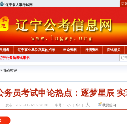
访
辽宁省人事考试网
员招考
辽宁事业单位及其他招考
申论资料
行测资料
面试相关
年辽宁公务员考试用书
>>
热点时评
宁公务员考试申论热点：逐梦星辰 
大
中
发布：2023-11-02 09:28:36
字号：
小
|
|
我要提问
取