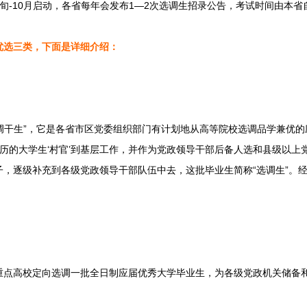
-10月启动，各省每年会发布1—2次选调生招录公告，考试时间由本省
选三类，下面是详细介绍：
调干生”，它是各省市区党委组织部门有计划地从高等院校选调品学兼优的
历的大学生‘村官’到基层工作，并作为党政领导干部后备人选和县级以上
子，逐级补充到各级党政领导干部队伍中去，这批毕业生简称“选调生”。
高校定向选调一批全日制应届优秀大学毕业生，为各级党政机关储备和