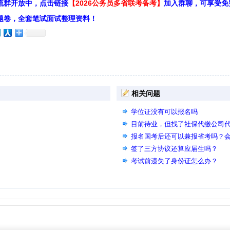
流群开放中，点击链接
【2026公务员多省联考备考】
加入群聊，可享受免
题卷，全套笔试面试整理资料！
相关问题
学位证没有可以报名吗
目前待业，但找了社保代缴公司
吗？
报名国考后还可以兼报省考吗？
签了三方协议还算应届生吗？
考试前遗失了身份证怎么办？