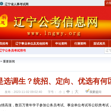
访
辽宁省人事考试网
员招考
辽宁事业单位及其他招考
申论资料
行测资料
面试相关
年辽宁公务员考试用书
>>
重要新闻
是选调生？统招、定向、优选有何
大
中
发布：2023-11-02 09:02:40
字号：
小
|
|
我要提问
高涨，数百万青年学子参加公务员考试、事业单位考试等公职类考试，