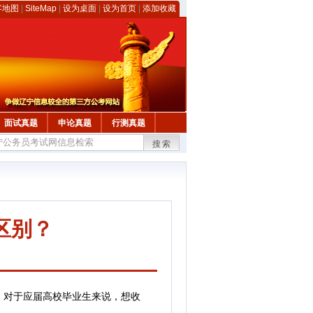
客地图
|
SiteMap
|
设为桌面
|
设为首页
|
添加收藏
面试真题
申论真题
行测真题
搜索
区别？
对于应届高校毕业生来说，想收