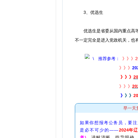
3、优选生
优选生是省委从国内重点高等院
不一定完全是进入党政机关，也
推荐参考：
》》》
》》》
2
》》》
2
》
》》
2
》
》》
2
早一天
如果你想报考公务员，要注
是必不可少的——
2024
考)
，讲解清晰，指导明确