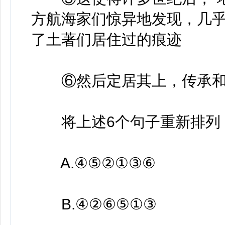
方航海家们惊异地发现，几
了土著们居住过的痕迹
⑥然后定居其上，传承和
将上述6个句子重新排列
A.④⑤②①③⑥
B.④②⑥⑤①③