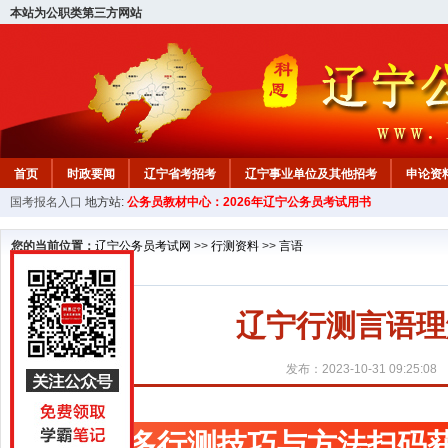
本站为公职类第三方网站
首页
时政要闻
辽宁省考招考
辽宁事业单位及其他招考
申论资
国考报名入口
地方站:
公务员教材中心：2026年辽宁公务员考试用书
教材中心
您的当前位置：
辽宁公务员考试网
>>
行测资料
>>
言语
辽宁行测言语理
发布：2023-10-31 09:25:08
更多行测技巧与方法扫码