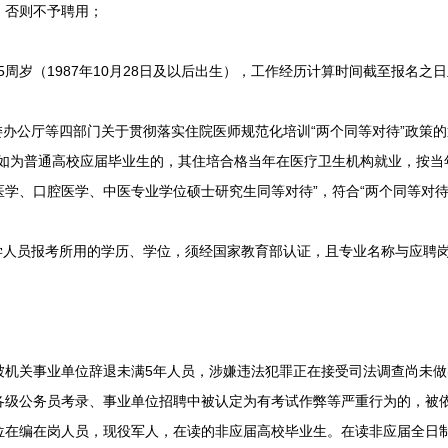
，否则不予聘用；
岁（1987年10月28日及以后出生），工作经历计算时间截至报名之日且
公厅等四部门关于贯彻落实住院医师规范化培训“两个同等对待”政策的通
如为普通高校应届毕业生的，其住培合格当年在医疗卫生机构就业，按当年
学、口腔医学、中医专业学位硕士研究生同等对待”，符合“两个同等对待
人员报考所用的学历、学位，须经国家教育部认证，且专业名称与应聘
关事业单位辞退未满5年人员，涉嫌违法犯罪正在接受司法调查尚未做
各级公务员考录、事业单位招聘中被认定为有考试作弊等严重行为的，被
位在编在岗人员，现役军人，在读的非应届高校毕业生。在读非应届全日