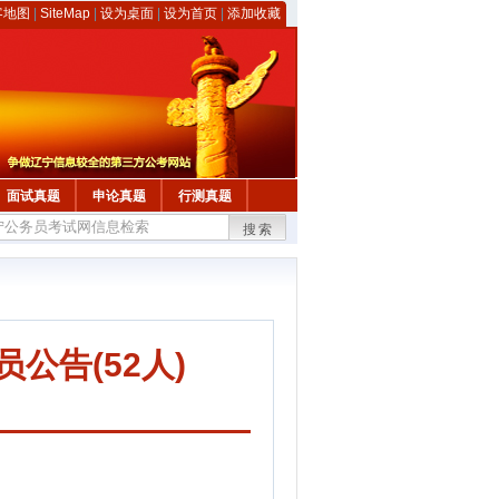
客地图
|
SiteMap
|
设为桌面
|
设为首页
|
添加收藏
面试真题
申论真题
行测真题
搜索
公告(52人)