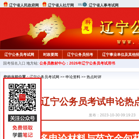
辽宁省人民政府网
辽宁省人社厅网
辽宁省人事考试网
辽宁公务员考试网
时政要闻
辽宁公务员招考
辽宁事业单位及其他
国考报名入口
地方站:
公务员教材中心：2026年辽宁公务员考试用书
在线咨询
教材中心
您的当前位置：
辽宁公务员考试网
>>
申论资料
>>
热点时评
2024辽宁公务员考试申论
发布：2023-10-30 09:19:23
更多申论材料与范文金句