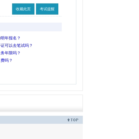
收藏此页
考试提醒
响明年报名？
份证可以去笔试吗？
服务年限吗？
退费吗？