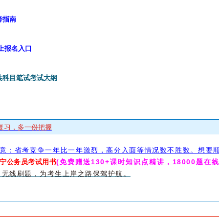
考指南
网上报名入口
公共科目笔试考试大纲
复习，多一份把握
意：省考竞争一年比一年激烈，高分入面等情况数不胜数。想要顺
年辽宁公务员考试用书
(免费赠送130+课时知识点精讲，18000题在
，无线刷题，为考生上岸之路保驾护航。