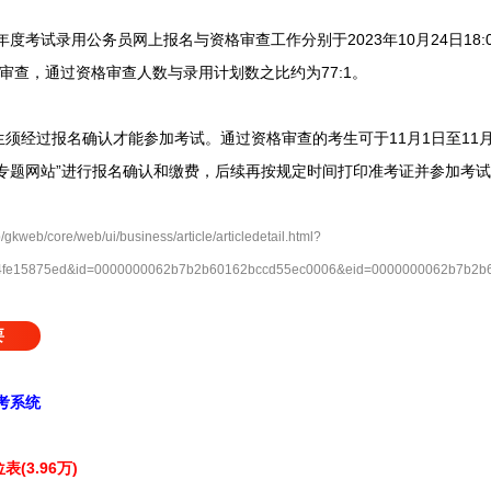
试录用公务员网上报名与资格审查工作分别于2023年10月24日18:00和
格审查，通过资格审查人数与录用计划数之比约为77:1。
经过报名确认才能参加考试。通过资格审查的考生可于11月1日至11月
员专题网站”进行报名确认和缴费，后续再按规定时间打印准考证并参加考
/core/web/ui/business/article/articledetail.html?
6c4fe15875ed&id=0000000062b7b2b60162bccd55ec0006&eid=0000000062b7b2b
要
考系统
(3.96万)