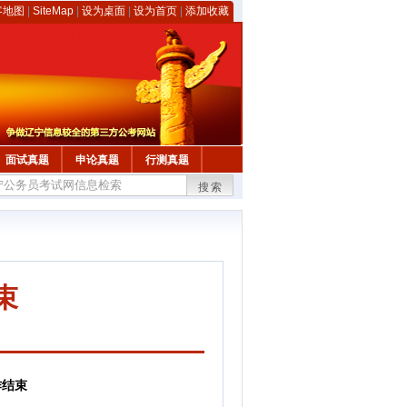
客地图
|
SiteMap
|
设为桌面
|
设为首页
|
添加收藏
面试真题
申论真题
行测真题
搜索
束
作结束