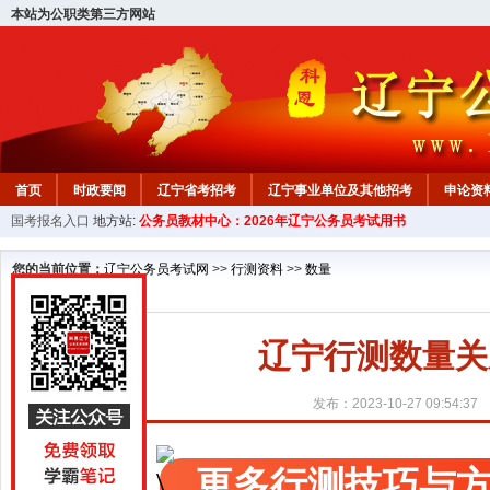
本站为公职类第三方网站
首页
时政要闻
辽宁省考招考
辽宁事业单位及其他招考
申论资
国考报名入口
地方站:
公务员教材中心：2026年辽宁公务员考试用书
教材中心
您的当前位置：
辽宁公务员考试网
>>
行测资料
>>
数量
辽宁行测数量关
发布：2023-10-27 09:54:37
更多行测技巧与