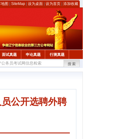
客地图
|
SiteMap
|
设为桌面
|
设为首页
|
添加收藏
面试真题
申论真题
行测真题
搜索
人员公开选聘外聘