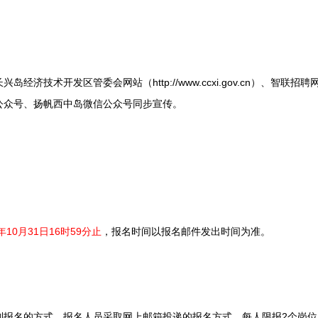
术开发区管委会网站（http://www.ccxi.gov.cn）、智联招聘网（w
公众号、扬帆西中岛微信公众号同步宣传。
10月31日16时59分止
，报名时间以报名邮件发出时间为准。
名的方式，报名人员采取网上邮箱投递的报名方式。每人限报2个岗位