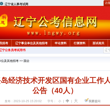
访
辽宁省人事考试网
员招考
辽宁事业单位及其他招考
申论资料
行测资料
面试相关
年辽宁公务员考试用书
单位及其他招考
>>
国企
长兴岛经济技术开发区国有企业工作
公告（40人）
大
中
发布：2023-10-25 15:20:02
字号：
小
|
|
我要提问