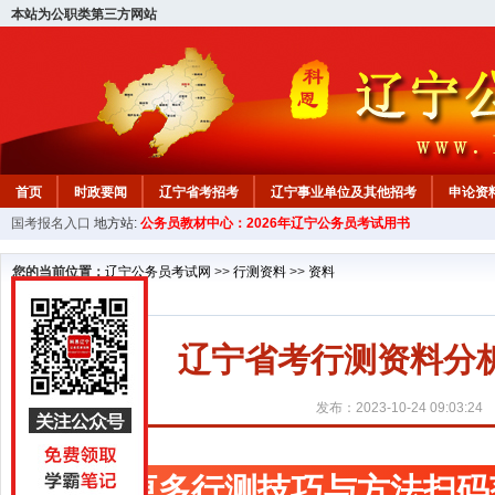
本站为公职类第三方网站
首页
时政要闻
辽宁省考招考
辽宁事业单位及其他招考
申论资
国考报名入口
地方站:
公务员教材中心：2026年辽宁公务员考试用书
教材中心
您的当前位置：
辽宁公务员考试网
>>
行测资料
>>
资料
辽宁省考行测资料分
发布：2023-10-24 09:03:24
更多行测技巧与方法扫码