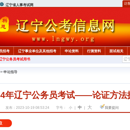
访
辽宁省人事考试网
员招考
辽宁事业单位及其他招考
申论资料
行测资料
面试相关
年辽宁公务员考试用书
>>
申论指导
024年辽宁公务员考试——论证方法
大
中
发布：2023-10-19 08:53:24
字号：
小
|
|
我要提问
取