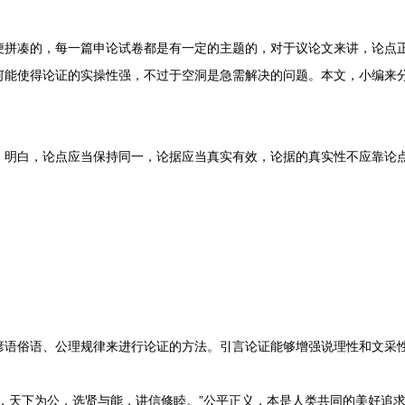
凑的，每一篇申论试卷都是有一定的主题的，对于议论文来讲，论点正
何能使得论证的实操性强，不过于空洞是急需解决的问题。本文，小编来
白，论点应当保持同一，论据应当真实有效，论据的真实性不应靠论点
俗语、公理规律来进行论证的方法。引言论证能够增强说理性和文采性
天下为公，选贤与能，讲信修睦。”公平正义，本是人类共同的美好追求