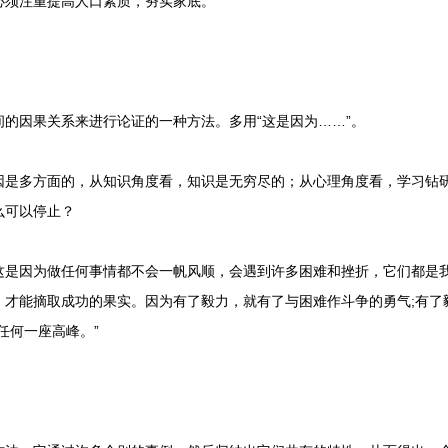
必须注重提高人口素质，夯实家底。
因果关系来进行论证的一种方法。多用“这是因为……”。
多方面的，从知识角度看，知识是无穷尽的；从心理角度看，学习钻研
么可以停止？
因为做任何事情都不会一帆风顺，会遇到许多困难和挫折，它们都是我
，才能摘取成功的果实。因为有了毅力，就有了与困难作斗争的勇气;有了
任何一座高峰。”