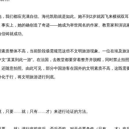
我们都应充满自信。海伦凯勒就是如此。她不到2岁就因飞来横祸双耳
。事实上，她的确创造了奇迹——她成为举世闻名的作家、教育家和演说家
自信铸就成功。
质整体不高，当前阶段亟需规范这些不文明旅游现象。一位在埃及旅游
中文“某某到此一游”。在法国，去教堂都要穿着整齐并脱帽，同时禁止拍
，还随意拍照。由此可见，部分中国游客在国外的文明素质不高，这既需
外化于行，将文明旅游进行到底。
，只要……就；只有……才）来进行论证的方法。
……就）进行肯前肯后，否后否前，对于必要条件（只有……才）肯