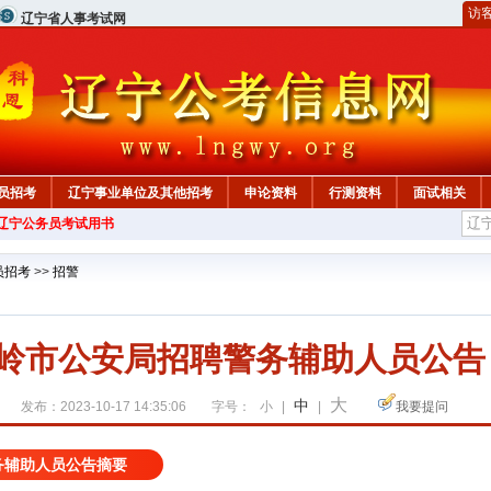
访
辽宁省人事考试网
员招考
辽宁事业单位及其他招考
申论资料
行测资料
面试相关
年辽宁公务员考试用书
员招考
>>
招警
铁岭市公安局招聘警务辅助人员公告
大
中
发布：2023-10-17 14:35:06
字号：
小
|
|
我要提问
警务辅助人员公告摘要