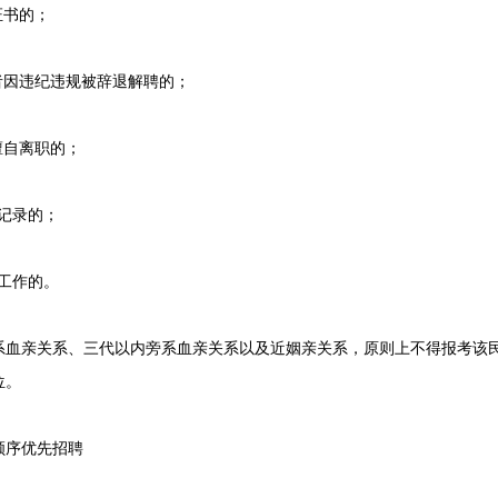
证书的；
因违纪违规被辞退解聘的；
自离职的；
记录的；
工作的。
亲关系、三代以内旁系血亲关系以及近姻亲关系，原则上不得报考该民
位。
序优先招聘