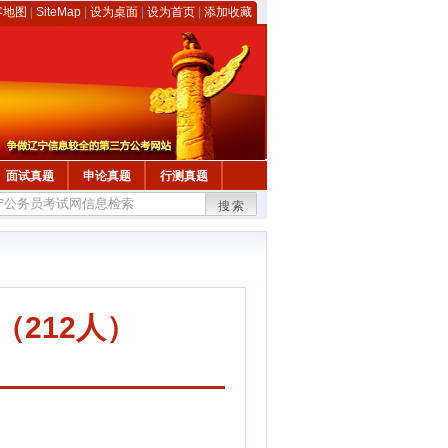
客地图
|
SiteMap
|
设为桌面
|
设为首页
|
添加收藏
面试真题
申论真题
行测真题
搜索
（212人）