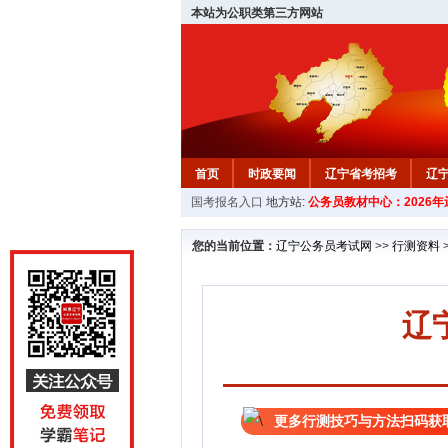
本站为公职类第三方网站
首页
时政要闻
辽宁省考招考
辽
国考报名入口
地方站:
公务员教材中心：2026
教材中心
您的当前位置：
辽宁公务员考试网
>>
行测资料
辽
更多行测技巧与方法扫码获