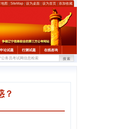
客地图
|
SiteMap
|
设为桌面
|
设为首页
|
添加收藏
申论试题
行测试题
在线咨询
搜索
惑？