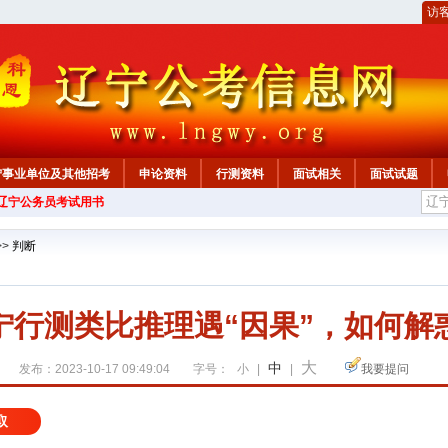
访
宁事业单位及其他招考
申论资料
行测资料
面试相关
面试试题
年辽宁公务员考试用书
>>
判断
宁行测类比推理遇“因果”，如何解
大
中
发布：2023-10-17 09:49:04
字号：
小
|
|
我要提问
取