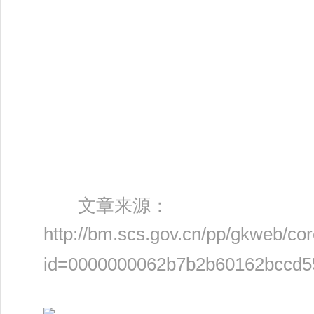
文章来源：
http://bm.scs.gov.cn/pp/gkweb/core
id=0000000062b7b2b60162bccd5