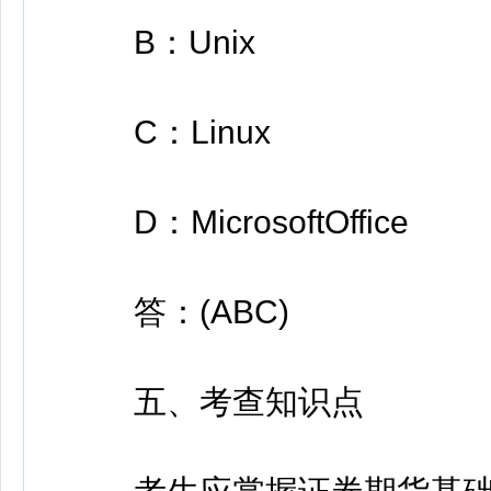
B：Unix
C：Linux
D：MicrosoftOffice
答：(ABC)
五、考查知识点