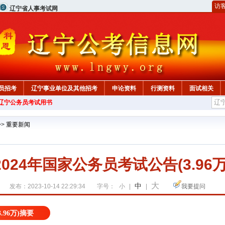
访
辽宁省人事考试网
员招考
辽宁事业单位及其他招考
申论资料
行测资料
面试相关
年辽宁公务员考试用书
>>
重要新闻
2024年国家公务员考试公告(3.96万
大
中
发布：2023-10-14 22:29:34
字号：
小
|
|
我要提问
.96万)摘要