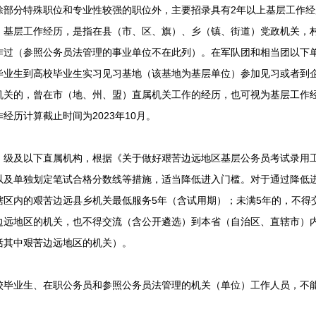
分特殊职位和专业性较强的职位外，主要招录具有2年以上基层工作经
。基层工作经历，是指在县（市、区、旗）、乡（镇、街道）党政机关，
作过（参照公务员法管理的事业单位不在此列）。在军队团和相当团以下
毕业生到高校毕业生实习见习基地（该基地为基层单位）参加见习或者到
机关的，曾在市（地、州、盟）直属机关工作的经历，也可视为基层工作
经历计算截止时间为2023年10月。
及以下直属机构，根据《关于做好艰苦边远地区基层公务员考试录用工
以及单独划定笔试合格分数线等措施，适当降低进入门槛。对于通过降低
辖区内的艰苦边远县乡机关最低服务5年（含试用期）；未满5年的，不得
边远地区的机关，也不得交流（含公开遴选）到本省（自治区、直辖市）
括其中艰苦边远地区的机关）。
业生、在职公务员和参照公务员法管理的机关（单位）工作人员，不