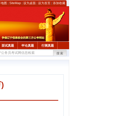
客地图
|
SiteMap
|
设为桌面
|
设为首页
|
添加收藏
面试真题
申论真题
行测真题
搜索
)