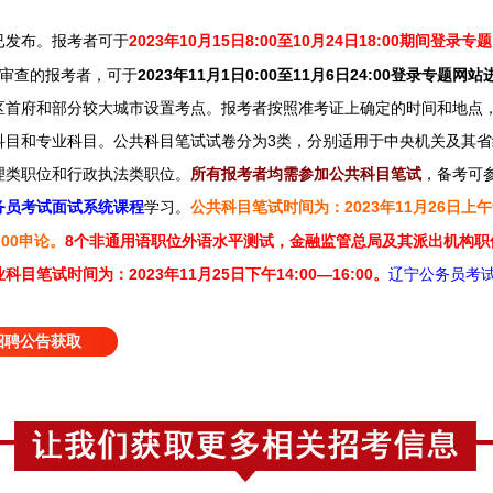
已
报考者可于
2023年10月15日8:00至10月24日18:00期间登录
发布
。
格审查的报考者，可于
2023年11月1日0:00至11月6日24:00登录专
区首府和部分较大城市设置考点。报考者按照准考证上确定的时间和地点
科目和专业科目。公共科目笔试试卷分为3类，分别适用于中央机关及其
理类职位和行政执法类职位。
所有报考者均需参加公共科目笔试
，
备考可
务员考试面试系统课程
学习
。
公共科目笔试时间为：2023年11月26日上午9
7:00申论。
8个非通用语职位外语水平测试，金融监管总局及其派出机构职
笔试时间为：2023年11月25日下午14:00—16:00。
辽宁
公务员考
招聘公告获取