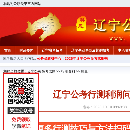
本站为公职类第三方网站
首页
时政要闻
辽宁省考招考
辽宁事业单位及其他招考
申论资
国考报名入口
地方站:
公务员教材中心：2026年辽宁公务员考试用书
教材中心
您的当前位置：
辽宁公务员考试网
>>
行测资料
>>
数量
辽宁公考行测利润问
发布：2023-10-10 09:49:38
更多行测技巧与方法扫