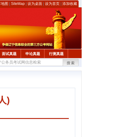
客地图
|
SiteMap
|
设为桌面
|
设为首页
|
添加收藏
面试真题
申论真题
行测真题
搜索
人)