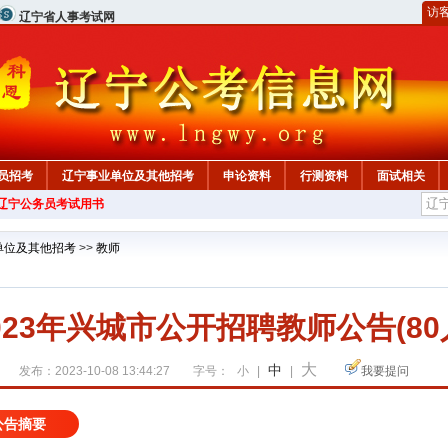
访
辽宁省人事考试网
员招考
辽宁事业单位及其他招考
申论资料
行测资料
面试相关
年辽宁公务员考试用书
单位及其他招考
>>
教师
023年兴城市公开招聘教师公告(80
大
中
发布：2023-10-08 13:44:27
字号：
小
|
|
我要提问
公告摘要