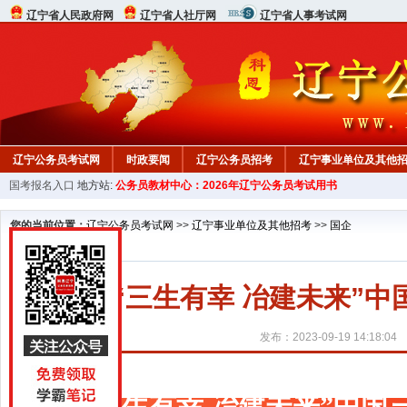
辽宁省人民政府网
辽宁省人社厅网
辽宁省人事考试网
辽宁公务员考试网
时政要闻
辽宁公务员招考
辽宁事业单位及其他
国考报名入口
地方站:
公务员教材中心：2026年辽宁公务员考试用书
在线咨询
教材中心
您的当前位置：
辽宁公务员考试网
>>
辽宁事业单位及其他招考
>>
国企
“三生有幸 冶建未来”中
发布：2023-09-19 14:18:04
“三生有幸 冶建未来”中国