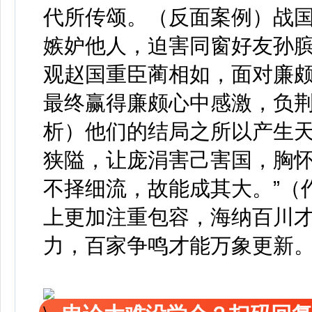
代所传颂。（反面案例）战
嫉妒他人，迫害同窗好友孙
观赵国重臣蔺相如，面对廉
最终赢得廉颇心中感激，负
析）他们的结局之所以产生
狭隘，让庞涓害己害国，胸怀
不择细流，故能成其大。”（
上更加注重包容，海纳百川
力，百家争鸣才能万象更新