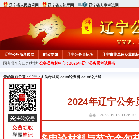
辽宁省人民政府网
辽宁省人社厅网
辽宁省人事考试网
辽宁公务员考试网
时政要闻
辽宁公务员招考
辽宁事业单位及其他
国考报名入口
地方站:
公务员教材中心：2026年辽宁公务员考试用书
在线咨询
教材中心
您的当前位置：
辽宁公务员考试网
>>
申论资料
>>
申论指导
2024年辽宁公
发布：2023-09-18 09:26:10
更多申论材料与范文金句