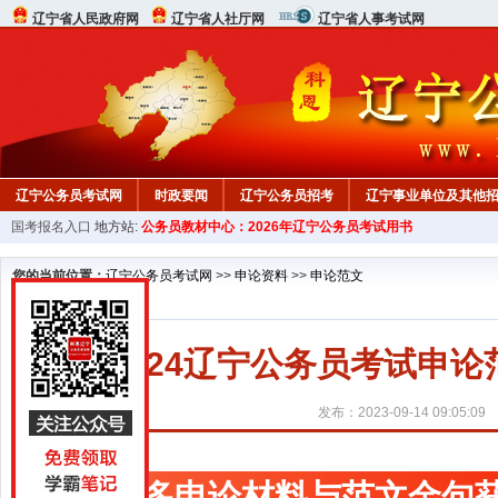
辽宁省人民政府网
辽宁省人社厅网
辽宁省人事考试网
辽宁公务员考试网
时政要闻
辽宁公务员招考
辽宁事业单位及其他
国考报名入口
地方站:
公务员教材中心：2026年辽宁公务员考试用书
在线咨询
教材中心
您的当前位置：
辽宁公务员考试网
>>
申论资料
>>
申论范文
2024辽宁公务员考试申
发布：2023-09-14 09:05:09
更多申论材料与范文金句