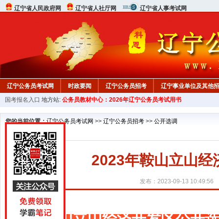
辽宁省人民政府网
辽宁省人社厅网
辽宁省人事考试网
辽宁公务员考试网
时政要闻
辽宁公务员招考
辽宁事业单位及其他
国考报名入口
地方站:
公务员教材中心：2026年辽宁公务员考试用书
在线咨询
教材中心
您的当前位置：
辽宁公务员考试网
>>
辽宁公务员招考
>>
公开选调
2023年鞍山立山
发布：2023-09-13 10:49:56
鞍山立山经济开发区公开