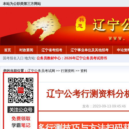
本站为公职类第三方网站
首页
时政要闻
辽宁省考招考
辽宁事业单位及其他招考
申论资
国考报名入口
地方站:
公务员教材中心：2026年辽宁公务员考试用书
教材中心
您的当前位置：
辽宁公务员考试网
>>
行测资料
>>
资料
辽宁公考行测资料分
发布：2023-09-13 09:45:46
更多行测技巧与方法扫码