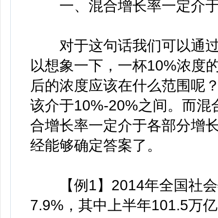
一、混合增长率一定介于
对于这句话我们可以通过
以想象一下，一杯10%浓度
后的浓度应该在什么范围呢
该介于10%-20%之间。而
合增长率一定介于各部分增
经能够确定答案了。
【例1】2014年全国社会物
7.9%，其中上半年101.5万