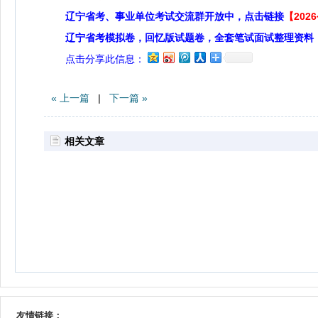
辽宁省考、事业单位考试交流群开放中，点击链接
【20
辽宁省考模拟卷，回忆版试题卷，全套笔试面试整理资料
点击分享此信息：
« 上一篇
|
下一篇 »
相关文章
友情链接：