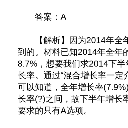
答案：A
【解析】因为2014年全年
到的。材料已知2014年全年
8.7%，想要我们求2014
长率。通过“混合增长率一定
可以知道，全年增长率(7.9%
长率(?)之间，故下半年增长率
要求的只有A选项。