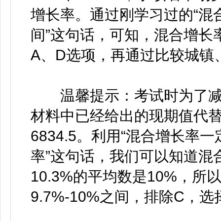
增长率。通过刚学习过的“混
间”这句话，可知，混合增长率一
A、D选项，再通过比较城镇
温馨提示：考试时为了减
材料中已经给出的现期值代替比
6834.5。利用“混合增长
率”这句话，我们可以知道混合
10.3%的平均数是10%，
9.7%-10%之间，排除C，选