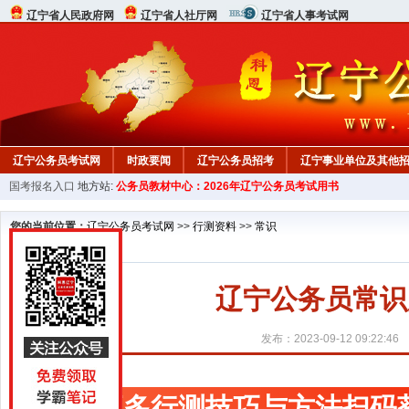
辽宁省人民政府网
辽宁省人社厅网
辽宁省人事考试网
辽宁公务员考试网
时政要闻
辽宁公务员招考
辽宁事业单位及其他
国考报名入口
地方站:
公务员教材中心：2026年辽宁公务员考试用书
在线咨询
教材中心
您的当前位置：
辽宁公务员考试网
>>
行测资料
>>
常识
辽宁公务员常识
发布：2023-09-12 09:22:46
更多行测技巧与方法扫码