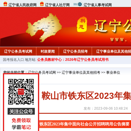
辽宁省人民政府网
辽宁省人社厅网
辽宁省人事考试网
辽宁公务员考试网
时政要闻
辽宁公务员招考
辽宁事业单位及其他
国考报名入口
地方站:
公务员教材中心：2026年辽宁公务员考试用书
在线咨询
教材中心
您的当前位置：
辽宁公务员考试网
>>
辽宁事业单位及其他招考
>>
事业单位
鞍山市铁东区2023
发布：2023-09-06 10:48:24
鞍山市铁东区2023年集中面向社会公开招聘聘用公告摘要