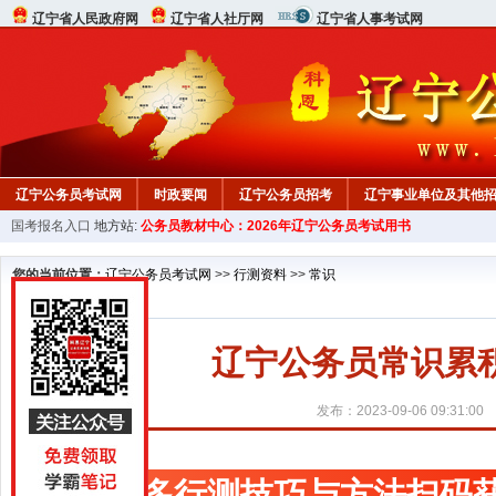
辽宁省人民政府网
辽宁省人社厅网
辽宁省人事考试网
辽宁公务员考试网
时政要闻
辽宁公务员招考
辽宁事业单位及其他
国考报名入口
地方站:
公务员教材中心：2026年辽宁公务员考试用书
在线咨询
教材中心
您的当前位置：
辽宁公务员考试网
>>
行测资料
>>
常识
辽宁公务员常识累
发布：2023-09-06 09:31:00
更多行测技巧与方法扫码