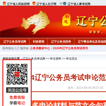
辽宁省人民政府网
辽宁省人社厅网
辽宁省人事考试网
辽宁公务员考试网
时政要闻
辽宁公务员招考
辽宁事业单位及其他
国考报名入口
地方站:
公务员教材中心：2026年辽宁公务员考试用书
在线咨询
教材中心
您的当前位置：
辽宁公务员考试网
>>
申论资料
>>
申论范文
2024辽宁公务员考试申论
发布：2023-09-05 09:07:43
更多申论材料与范文金句