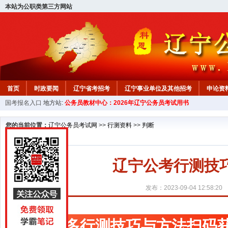
本站为公职类第三方网站
首页
时政要闻
辽宁省考招考
辽宁事业单位及其他招考
申论资
国考报名入口
地方站:
公务员教材中心：2026年辽宁公务员考试用书
教材中心
您的当前位置：
辽宁公务员考试网
>>
行测资料
>>
判断
辽宁公考行测技
发布：2023-09-04 12:58:20
更多行测技巧与方法扫码