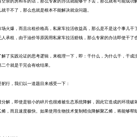
有空余的房和车的话，那么专家的办法就能够干下去，那么就有可能成功
儿就干不了，那么也就是根本不能解决就业问题。
火爆，而且出租价格高，私家车拉活收益高，那么是不是这个事儿干了
无人承租，由于油价等原因用私家车拉活赔钱，那么专家的办法即使干了
了实践论证的思考逻辑，来梳理一下，即：干什么，为什么干，干成没
第二个就是干完会有啥结果。
躬行，我们以一道题目来感受一下：
解，即使是较小的碎片也很难被生态系统降解，因此它造成的环境破坏
乙烯，而且速度极快。如果使用生物技术复制蜡虫降解聚乙烯，将能够帮