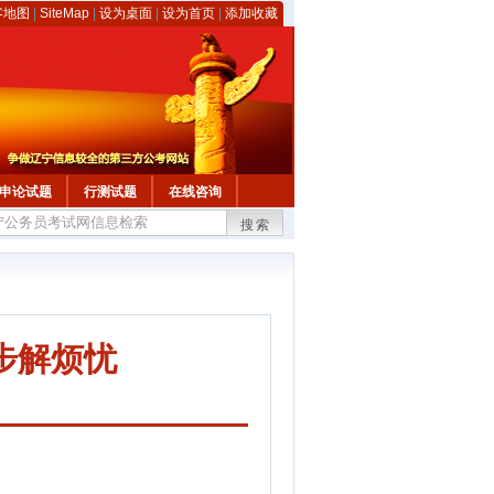
客地图
|
SiteMap
|
设为桌面
|
设为首页
|
添加收藏
申论试题
行测试题
在线咨询
搜索
步解烦忧