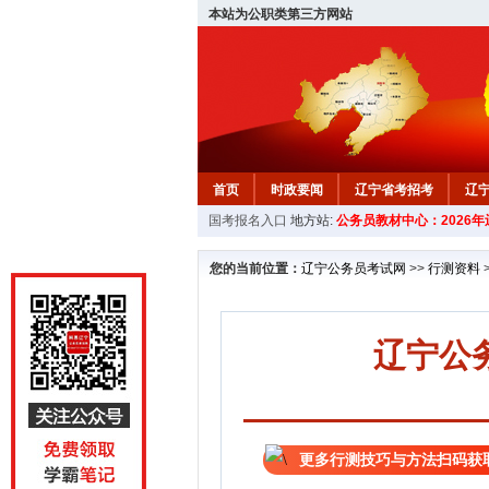
本站为公职类第三方网站
首页
时政要闻
辽宁省考招考
辽
国考报名入口
地方站:
公务员教材中心：2026
教材中心
您的当前位置：
辽宁公务员考试网
>>
行测资料
辽宁公
更多行测技巧与方法扫码获