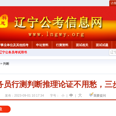
访
宁事业单位及其他招考
申论资料
行测资料
面试相关
面试试题
年辽宁公务员考试用书
>>
判断
务员行测判断推理论证不用愁，三
大
中
发布：2023-09-01 10:17:34
字号：
小
|
|
我要提问
取