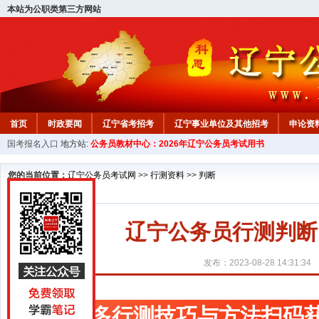
本站为公职类第三方网站
首页
时政要闻
辽宁省考招考
辽宁事业单位及其他招考
申论资
国考报名入口
地方站:
公务员教材中心：2026年辽宁公务员考试用书
教材中心
您的当前位置：
辽宁公务员考试网
>>
行测资料
>>
判断
辽宁公务员行测判断
发布：2023-08-28 14:31:34
更多行测技巧与方法扫码