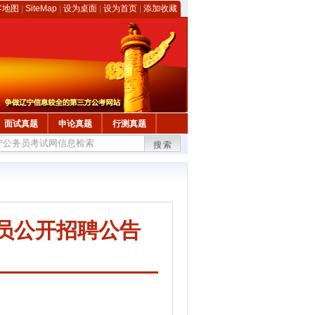
客地图
|
SiteMap
|
设为桌面
|
设为首页
|
添加收藏
面试真题
申论真题
行测真题
搜索
人员公开招聘公告