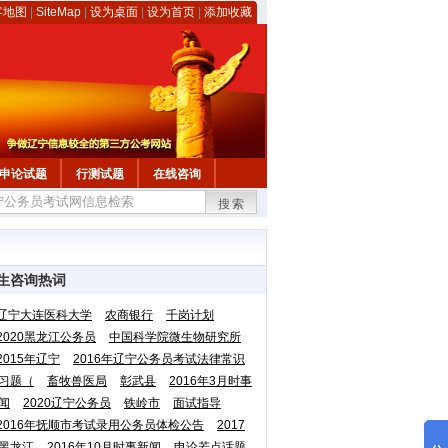
客地图
|
SiteMap
|
设为桌面
|
设为首页
|
添加收藏
申论试题
行测试题
在线咨询
搜索
生咨询热词
辽宁大连医科大学
农商银行
千岗计划
2020黑龙江公务员
中国科学院微生物研究所
2015年辽宁
2016年辽宁公务员考试法律常识
习题（
畜牧兽医局
彰武县
2016年3月时事
闻
2020辽宁公务员
铁岭市
面试指导
2016年抚顺市考试录用公务员体检公告
2017
黑龙江
2016年10月时事新闻
申论若点话题