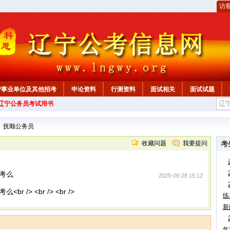
访
宁事业单位及其他招考
申论资料
行测资料
面试相关
面试试题
年辽宁公务员考试用书
>
抚顺公务员
收藏问题
我要提问
考
考么
2025-08-28 15:12
> <br /> <br />
练
新
年