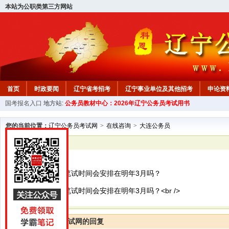
本站为公职类第三方网站
首页
时政要闻
辽宁省考招考
辽宁事业单位及其他招考
申论资
国考报名入口
地方站:
公务员教材中心：2026年辽宁公务员考试用书
教材中心
您的当前位置：
辽宁公务员考试网
>
在线咨询
>
大连公务员
已解决
大连公务员
春季公务员联考笔试时间会安排在明年3月吗？
春季公务员联考笔试时间会安排在明年3月吗？<br />
辽宁公务员考试网的回复