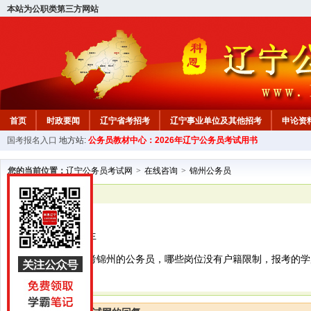
本站为公职类第三方网站
首页
时政要闻
辽宁省考招考
辽宁事业单位及其他招考
申论资
国考报名入口
地方站:
公务员教材中心：2026年辽宁公务员考试用书
教材中心
您的当前位置：
辽宁公务员考试网
>
在线咨询
>
锦州公务员
已解决
锦州公务员
辽宁省内异地考生
葫芦岛人能否报考锦州的公务员，哪些岗位没有户籍限制，报考的学历和